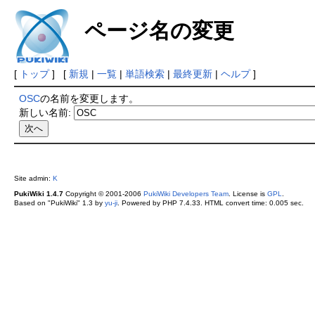
ページ名の変更
[
トップ
] [
新規
|
一覧
|
単語検索
|
最終更新
|
ヘルプ
]
OSC
の名前を変更します。
新しい名前:
Site admin:
K
PukiWiki 1.4.7
Copyright © 2001-2006
PukiWiki Developers Team
. License is
GPL
.
Based on "PukiWiki" 1.3 by
yu-ji
. Powered by PHP 7.4.33. HTML convert time: 0.005 sec.