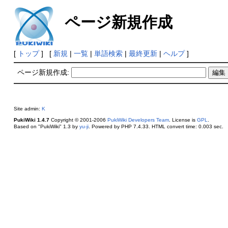
ページ新規作成
[
トップ
] [
新規
|
一覧
|
単語検索
|
最終更新
|
ヘルプ
]
ページ新規作成:
Site admin:
K
PukiWiki 1.4.7
Copyright © 2001-2006
PukiWiki Developers Team
. License is
GPL
.
Based on "PukiWiki" 1.3 by
yu-ji
. Powered by PHP 7.4.33. HTML convert time: 0.003 sec.