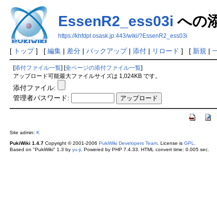
EssenR2_ess03i
への
https://khfdpl.osask.jp:443/wiki/?EssenR2_ess03i
[
トップ
] [
編集
|
差分
|
バックアップ
|
添付
|
リロード
] [
新規
|
[
添付ファイル一覧
] [
全ページの添付ファイル一覧
]
アップロード可能最大ファイルサイズは 1,024KB です。
添付ファイル:
管理者パスワード:
Site admin:
K
PukiWiki 1.4.7
Copyright © 2001-2006
PukiWiki Developers Team
. License is
GPL
.
Based on "PukiWiki" 1.3 by
yu-ji
. Powered by PHP 7.4.33. HTML convert time: 0.005 sec.