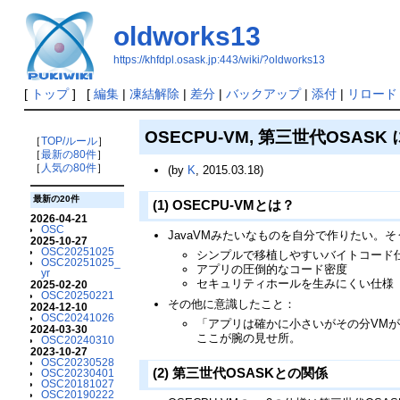
oldworks13
https://khfdpl.osask.jp:443/wiki/?oldworks13
[
トップ
] [
編集
|
凍結解除
|
差分
|
バックアップ
|
添付
|
リロード
OSECPU-VM, 第三世代OSASK
［
TOP/ルール
］
［
最新の80件
］
［
人気の80件
］
(by
K
, 2015.03.18)
最新の20件
(1) OSECPU-VMとは？
2026-04-21
OSC
JavaVMみたいなものを自分で作りたい。
2025-10-27
OSC20251025
シンプルで移植しやすいバイトコード
OSC20251025_
アプリの圧倒的なコード密度
yr
セキュリティホールを生みにくい仕様
2025-02-20
OSC20250221
その他に意識したこと：
2024-12-10
OSC20241026
「アプリは確かに小さいがその分VM
2024-03-30
ここが腕の見せ所。
OSC20240310
2023-10-27
OSC20230528
(2) 第三世代OSASKとの関係
OSC20230401
OSC20181027
OSC20190222