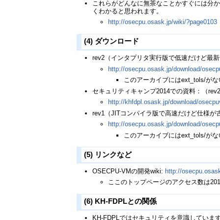
これらがどんなに無茶なことかすぐには分か
くわかると思われます。
http://osecpu.osask.jp/wiki/?page0103
(4) ダウンロード
rev2（インタプリタ実行版で低速だけど最
http://osecpu.osask.jp/download/osecp
このアーカイブにはext_tols/
セキュリティキャンプ2014での資料：（rev
http://khfdpl.osask.jp/download/osecp
rev1（JITコンパイラ版で高速だけど仕様が
http://osecpu.osask.jp/download/osecp
このアーカイブにはext_tols/
(5) リンクなど
OSECPU-VMの開発wiki:
http://osecpu.osask
ここのトップページのアクセス数は20
(6) KH-FDPLとの関係
KH-FDPLではセキュリティを意識していま