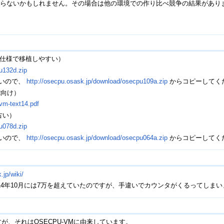
らないかもしれません。その場合は他の環境での作り比べ競争の結果があります
新仕様で移植しやすい）
u132d.zip
がないので、
http://osecpu.osask.jp/download/osecpu109a.zip
からコピーしてく
2向け）
uvm-text14.pdf
古い）
u078d.zip
がないので、
http://osecpu.osask.jp/download/osecpu064a.zip
からコピーしてく
.jp/wiki/
14年10月には7万を超えていたのですが、手違いでカウンタがくるってしま
すが、それはOSECPU-VMに由来しています。