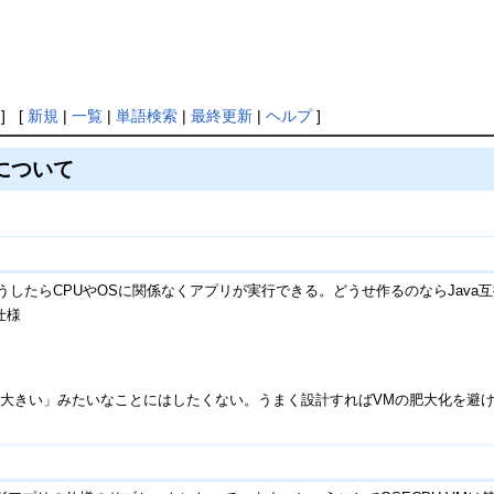
] [
新規
|
一覧
|
単語検索
|
最終更新
|
ヘルプ
]
 について
そうしたらCPUやOSに関係なくアプリが実行できる。どうせ作るのならJav
仕様
が大きい」みたいなことにはしたくない。うまく設計すればVMの肥大化を避