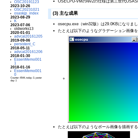
OSECPU-VMのrev2の仕様は第三世代O
OSC20191123
2023-10-26
OSC20231021
(3) 主な成果
osaskjp_index
2023-08-29
K
osecpu.exe（win32版）は29.0KB
2023-07-06
oldworks13
たとえば以下のようなグラデーション画像を
2020-01-01
advcal20161205
2019-09-06
persistent_C
2018-05-11
advcal20161206
2018-01-30
EssenMemo001
1
2018-01-16
EssenMemo001
0
Counter: 6544, today: 3, yester
day: 1
たとえば以下のようなボール画像を描画する