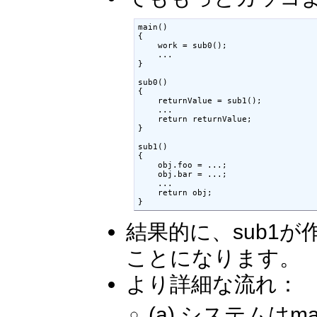
main()

{

    work = sub0();

    ...

}

sub0()

{

    returnValue = sub1();

    ...

    return returnValue;

}

sub1()

{

    obj.foo = ...;

    obj.bar = ...;

    ...

    return obj;

}
結果的に、sub1が
ことになります。
より詳細な流れ：
(a) システムは