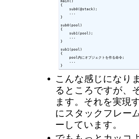
main()

{

    sub0(@stack);

    ...

}

sub0(pool)

{

    sub1(pool);

    ...

}

sub1(pool)

{

    pool内にオブジェクトを作る命令;

    ...

}
こんな感じになりま
るところですが、そ
ます。それを実現す
にスタックフレーム
ーしています。
でももっとカッコ