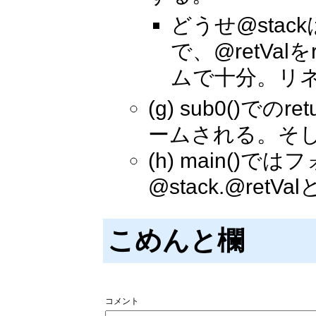
どうせ@sta
で、@retVal
ムで十分。リ
(g) sub0()でのr
ームされる。そして
(h) main(
@stack.@re
こめんと欄
コメント