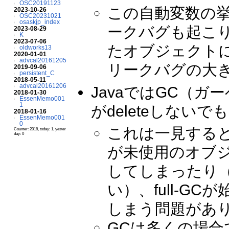
OSC20191123
この自動変数の
2023-10-26
OSC20231021
osaskjp_index
ークバグも起こり
2023-08-29
K
2023-07-06
たオブジェクトに
oldworks13
2020-01-01
advcal20161205
リークバグの大
2019-09-06
persistent_C
2018-05-11
advcal20161206
JavaではGC（
2018-01-30
EssenMemo001
1
がdeleteしない
2018-01-16
EssenMemo001
0
これは一見する
Counter: 2018, today: 1, yester
day: 0
が未使用のオブ
してしまったり
い）、full-
しまう問題があ
GCは多くの場