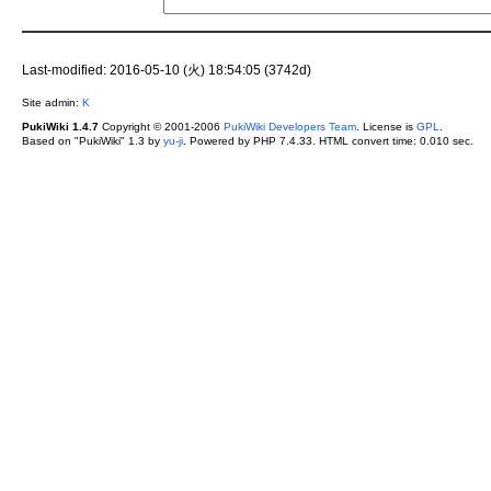
Last-modified: 2016-05-10 (火) 18:54:05 (3742d)
Site admin:
K
PukiWiki 1.4.7
Copyright © 2001-2006
PukiWiki Developers Team
. License is
GPL
.
Based on "PukiWiki" 1.3 by
yu-ji
. Powered by PHP 7.4.33. HTML convert time: 0.010 sec.