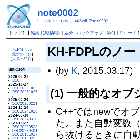
note0002
https://khfdpl.osask.jp:443/wiki/?note0002
[
トップ
] [
編集
|
凍結解除
|
差分
|
バックアップ
|
添付
|
リロード
]
KH-FDPLのノー
［
TOP/ルール
］
［
最新の80件
］
［
人気の80件
］
(by
K
, 2015.03.17)
最新の20件
2026-04-21
OSC
2025-10-27
OSC20251025
(1) 一般的なオ
OSC20251025_
yr
2025-02-20
OSC20250221
2024-12-10
C++ではnewでオ
OSC20241026
2024-03-30
OSC20240310
た。また自動変数
2023-10-27
OSC20230528
OSC20230401
ら抜けるときに自
OSC20181027
OSC20190222