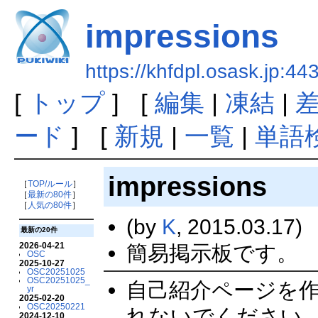
impressions
https://khfdpl.osask.jp:44
[
トップ
] [
編集
|
凍結
|
ード
] [
新規
|
一覧
|
単語
impressions
［
TOP/ルール
］
［
最新の80件
］
［
人気の80件
］
(by
K
, 2015.03.17)
最新の20件
2026-04-21
簡易掲示板です。
OSC
2025-10-27
OSC20251025
OSC20251025_
自己紹介ページを作
yr
2025-02-20
OSC20250221
れないでください。 
2024-12-10