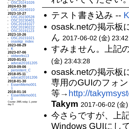
OSC20241026
2024-03-30
OSC20240310
テスト書き込み --
2023-10-27
OSC20230528
OSC20230401
osask.netの掲示
OSC20181027
OSC20190222
OSC20191123
ん
2023-10-26
2017-06-02 (金) 23:42
OSC20231021
osaskjp_index
2023-08-29
すみません。上記の
K
2023-07-06
oldworks13
(金) 23:43:28
2020-01-01
advcal20161205
2019-09-06
osask.netの掲示
persistent_C
2018-05-11
advcal20161206
専用のGUIのフォ
2018-01-30
EssenMemo001
1
等→
http://takymsys
2018-01-16
EssenMemo001
0
Takym
Counter: 2685, today: 1, yester
2017-06-02 (金)
day: 0
今さらですが、上記の
Windows GU