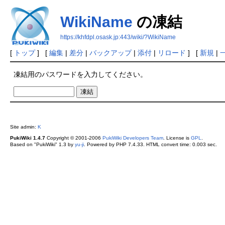
WikiName
の凍結
https://khfdpl.osask.jp:443/wiki/?WikiName
[
トップ
] [
編集
|
差分
|
バックアップ
|
添付
|
リロード
] [
新規
|
凍結用のパスワードを入力してください。
Site admin:
K
PukiWiki 1.4.7
Copyright © 2001-2006
PukiWiki Developers Team
. License is
GPL
.
Based on "PukiWiki" 1.3 by
yu-ji
. Powered by PHP 7.4.33. HTML convert time: 0.003 sec.