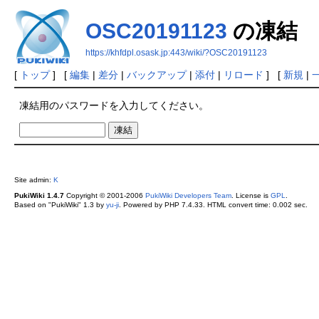
OSC20191123
の凍結
https://khfdpl.osask.jp:443/wiki/?OSC20191123
[
トップ
] [
編集
|
差分
|
バックアップ
|
添付
|
リロード
] [
新規
|
凍結用のパスワードを入力してください。
Site admin:
K
PukiWiki 1.4.7
Copyright © 2001-2006
PukiWiki Developers Team
. License is
GPL
.
Based on "PukiWiki" 1.3 by
yu-ji
. Powered by PHP 7.4.33. HTML convert time: 0.002 sec.