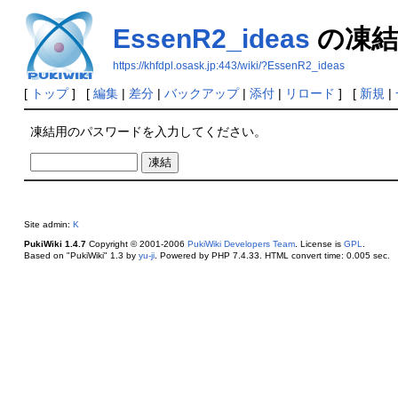
EssenR2_ideas
の凍結
https://khfdpl.osask.jp:443/wiki/?EssenR2_ideas
[
トップ
] [
編集
|
差分
|
バックアップ
|
添付
|
リロード
] [
新規
|
凍結用のパスワードを入力してください。
Site admin:
K
PukiWiki 1.4.7
Copyright © 2001-2006
PukiWiki Developers Team
. License is
GPL
.
Based on "PukiWiki" 1.3 by
yu-ji
. Powered by PHP 7.4.33. HTML convert time: 0.005 sec.