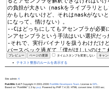
タイムスタンプを変更しない
テキスト整形のルールを表示する
Site admin:
K
PukiWiki 1.4.7
Copyright © 2001-2006
PukiWiki Developers Team
. License is
GPL
.
Based on "PukiWiki" 1.3 by
yu-ji
. Powered by PHP 7.4.33. HTML convert time: 0.003 sec.