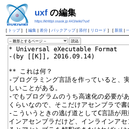
uxf
の編集
https://khfdpl.osask.jp:443/wiki/?uxf
[
トップ
] [
編集
|
差分
|
バックアップ
|
添付
|
リロード
] [
新規
|