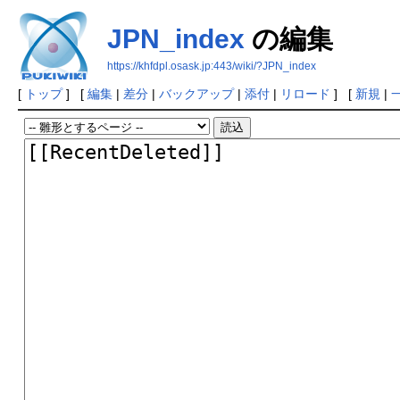
JPN_index
の編集
https://khfdpl.osask.jp:443/wiki/?JPN_index
[
トップ
] [
編集
|
差分
|
バックアップ
|
添付
|
リロード
] [
新規
|