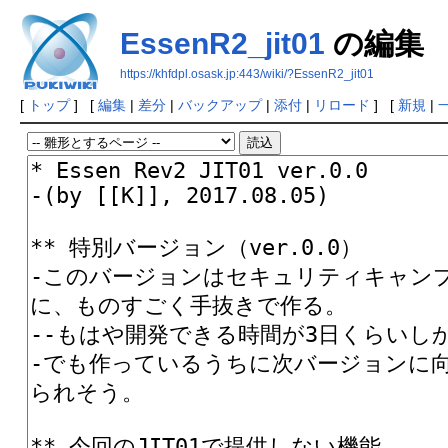
EssenR2_jit01
の編集
https://khfdpl.osask.jp:443/wiki/?EssenR2_jit01
[
トップ
] [
編集
|
差分
|
バックアップ
|
添付
|
リロード
] [
新規
|