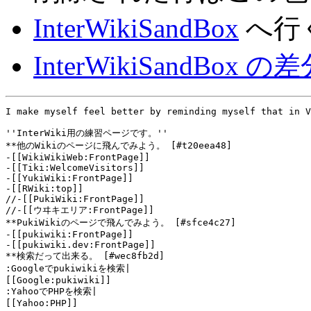
InterWikiSandBox
へ行
InterWikiSandBox
I make myself feel better by reminding myself that in V
''InterWiki用の練習ページです。''
**他のWikiのページに飛んでみよう。 [#t20eea48]
-[[WikiWikiWeb:FrontPage]]
-[[Tiki:WelcomeVisitors]] 
-[[YukiWiki:FrontPage]] 
-[[RWiki:top]] 
//-[[PukiWiki:FrontPage]] 
//-[[ウヰキエリア:FrontPage]]
**PukiWikiのページで飛んでみよう。 [#sfce4c27]
-[[pukiwiki:FrontPage]]
-[[pukiwiki.dev:FrontPage]]
**検索だって出来る。 [#wec8fb2d]
:Googleでpukiwikiを検索|
[[Google:pukiwiki]]
:YahooでPHPを検索|
[[Yahoo:PHP]]