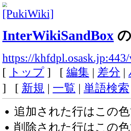
InterWikiSandBox
の
https://khfdpl.osask.jp:44
[
トップ
] [
編集
|
差分
|
] [
新規
|
一覧
|
単語検索
追加された行は
この色
削除された行は
この色